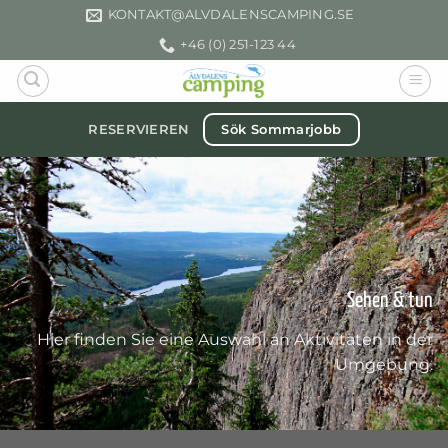
Zum
KONTAKT­@ALVDALENSCAMPING.SE
Inhalt
+46 (0) 251-123 44
springen
Sök Sommarjobb
RESERVIEREN
Sehen & tun
Hier finden Sie eine Auswahl an Aktivitäten in der
Umgebung.