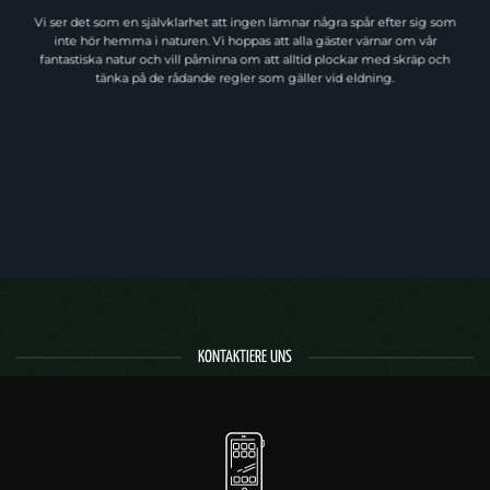
Vi ser det som en självklarhet att ingen lämnar några spår efter sig som
inte hör hemma i naturen. Vi hoppas att alla gäster värnar om vår
fantastiska natur och vill påminna om att alltid plockar med skräp och
tänka på de rådande regler som gäller vid eldning.
KONTAKTIERE UNS