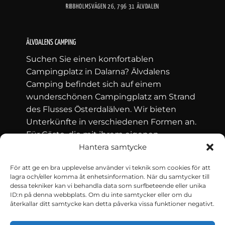
RIBBHOLMSVÄGEN 26, 796 31 ÄLVDALEN
ÄLVDALENS CAMPING
Suchen Sie einen komfortablen
Campingplatz in Dalarna? Älvdalens
Camping befindet sich auf einem
wunderschönen Campingplatz am Strand
des Flusses Österdalälven. Wir bieten
Unterkünfte in verschiedenen Formen an.
Für Gäste, die mit ihrem eigenen
Wohnwagen, Mobilheim oder Zelt reisen,
Hantera samtycke
ca. 100 Campingplätze zur Verfügung. Wir
För att ge en bra upplevelse använder vi teknik som cookies för att
vermieten auch 35 Ferienhäuser.
lagra och/eller komma åt enhetsinformation. När du samtycker till
dessa tekniker kan vi behandla data som surfbeteende eller unika
ID:n på denna webbplats. Om du inte samtycker eller om du
återkallar ditt samtycke kan detta påverka vissa funktioner negativt.
Kontakt och villkor