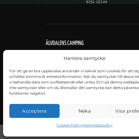
0251-123 44
ÄLVDALENS CAMPING
Suchen Sie einen komfortablen Camp
Hantera samtycke
befindet sich auf einem wunderschö
Österdalälven. Wir bieten Unterkünft
För att ge en bra upplevelse använder vi teknik som cookies för att la
och/eller komma åt enhetsinformation. När du samtycker till dessa te
mit ihrem eigenen Wohnwagen, Mobilh
vi behandla data som surfbeteende eller unika ID:n på denna webbpl
zur Verfügung. Wir vermieten auch 35
inte samtycker eller om du återkallar ditt samtycke kan detta påverka
funktioner negativt.
Acceptera
Neka
Visa pref
Cookie Policy
Integritetspolicy
Copyright 2026 ©
Älvdalen Camping