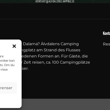
KONTAKT@ALVDALENSCAMPING.SE
Konta
ingplatz in Dalarna? Älvdalens Camping
Res
nen Campingplatz am Strand des Flusses
e in verschiedenen Formen an. Für Gäste, die
gra
kniker kan
eim oder Zelt reisen, ca. 100 Campingplätze
ats. Om du
 Ferienhäuser.
 vissa
erenser