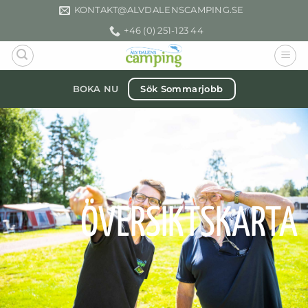
Skip
KONTAKT­@ALVDALENSCAMPING.SE
to
+46 (0) 251-123 44
content
Sök Sommarjobb
BOKA NU
ÖVERSIKTSKARTA