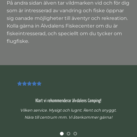
På andra sidan älven tar vildmarken vid och för dig
som är intresserad av vandring och fiske öppnar
sig oanade möjligheter till äventyr och rekreation.
Kolla gärna in Älvdalens Fiskecenter om du är
fiskeintresserad, och speciellt om du tycker om
flugfiske.
Klart vi rekommenderar älvdalens Camping!
Vilken service. Mysigt och lugnt. Rent och snyggt.
Nära till centrum mm. Vi återkommer gärna!