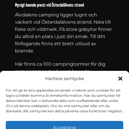
Mysigt boende precis vid Österdalälvens strand
Älvdalens camping ligger lugnt och
vackert vid Österdalälvens strand. Nära till
fiske och vildmark. På stora gräsytor finner
du alltid en plats i just din smak. Till ditt
förfogande finns ett brett utbud av
boende.
Här finns ca 100 campingtomter för dig
som kommer med eget boende –
husvagn, husbil eller tält – och för dig som
Hantera samtycke
söker boende i form av en stuga. Älvdalens
För att ge en bra upplevelse använder vi teknik som cookies för att
Camping har 36 stugor för uthyrning.
lagra och/eller komma åt enhetsinformation. När du samtycker till
dessa tekniker kan vi behandla data som surfbeteende eller unika
ID:n på denna webbplats. Om du inte samtycker eller om du
återkallar ditt samtycke kan detta påverka vissa funktioner negativt.
Kontakt och villkor
Boka nu
Acceptera