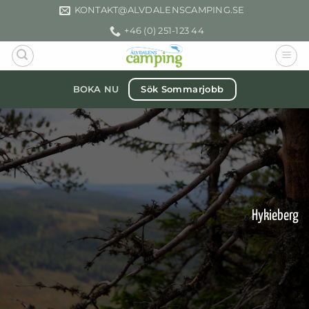
Skip
KONTAKT­@ALVDALENSCAMPING.SE
to
+46 (0) 251-123 44
content
Sök Sommarjobb
BOKA NU
Hykieberg