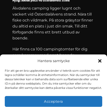
Mysigt boende precis vid Österdalälvens strand
Älvdalens camping ligger lugnt och
vackert vid Österdalälvens strand. Nära till
fiske och vildmark. På stora gräsytor finner
du alltid en plats i just din smak. Till ditt
förfogande finns ett brett utbud av
boende.
Här finns ca 100 campingtomter för dig
som kommer med eget boende –
Hantera samtycke
husvagn, husbil eller tält – och för dig som
söker boende i form av en stuga. Älvdalens
För att ge en bra upplevelse använder vi teknik som cookies för att
Camping har 36 stugor för uthyrning.
lagra och/eller komma åt enhetsinformation. När du samtycker till
dessa tekniker kan vi behandla data som surfbeteende eller unika
ID:n på denna webbplats. Om du inte samtycker eller om du
återkallar ditt samtycke kan detta påverka vissa funktioner negativt.
Kontakt och villkor
Boka nu
Acceptera