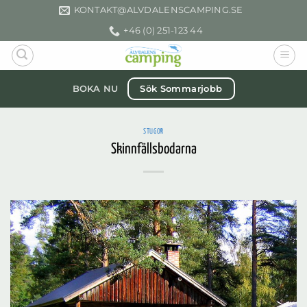
Skip
KONTAKT­@ALVDALENSCAMPING.SE
to
+46 (0) 251-123 44
content
Sök Sommarjobb
BOKA NU
STUGOR
Skinnfällsbodarna